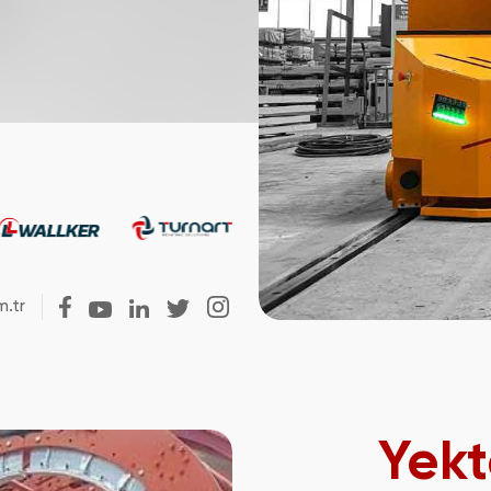
.tr
Yek